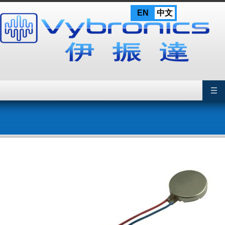
Skip
EN
中文
to
content
Primary Menu