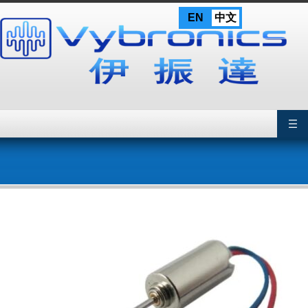
Skip
EN
中文
to
content
Primary Menu